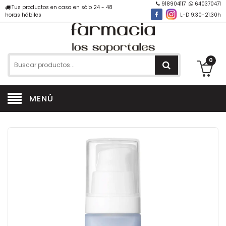
918904117
640370471
Tus productos en casa en sólo 24 - 48
horas hábiles
L-D 9:30-21:30h
0
MENÚ