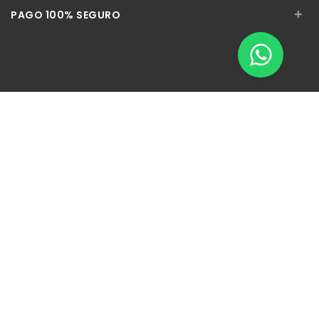
+
PAGO 100% SEGURO
Apúntate a nuestra Newsletter
Escribe aquí tu email...
Suscribirse
He leído y acepto la
pólitica de privacidad