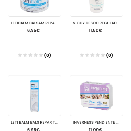
LETIBALM BALSAM REPARAD 10ML
VICHY DESOD REGULADOR ROLL ON
6,95€
11,50€
(0)
(0)
Añadir
Añadir
LETI BALM BALS REPAR TUBO 10ML
INVERNESS PENDIENTE 24K 41C SOLITARIO BISEL CRISTAL 3 MM
6,95€
11,00€