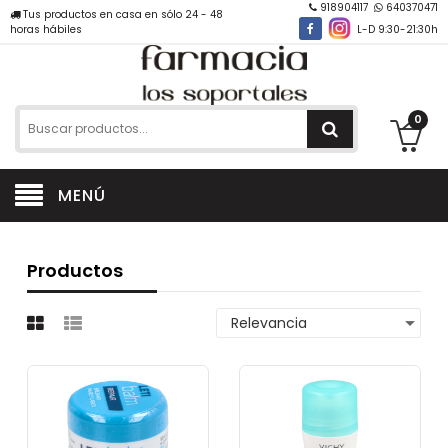
918904117
640370471
Tus productos en casa en sólo 24 - 48
horas hábiles
L-D 9:30-21:30h
0
MENÚ
Productos