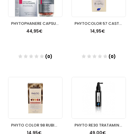
PHYTOPHANERE CAPSULAS CABELLO/UÑAS 120 CAP
PHYTOCOLOR 57 CASTAÑO MARRON
44,95€
14,95€
(0)
(0)
Añadir
Añadir
PHYTO COLOR 98 RUBIO CLARO BEIGE
PHYTO RE30 TRATAMINETO ANTI CANAS
14,95€
49,00€