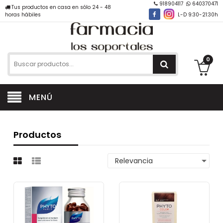
918904117
640370471
Tus productos en casa en sólo 24 - 48
horas hábiles
L-D 9:30-21:30h
0
MENÚ
Productos