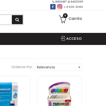
918904117
640370471
L-D 9:30-21:30h
0
Carrito
ACCESO
Ordenar Por: