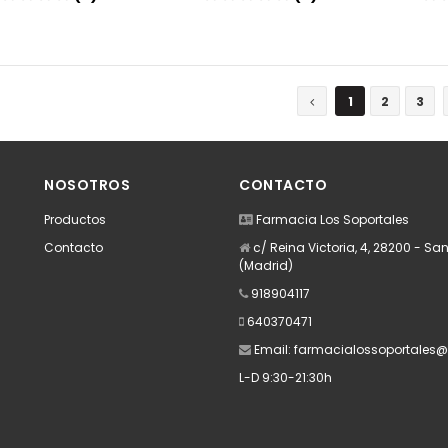
Añadir
Añadir
1
2
3
NOSOTROS
CONTACTO
Productos
Farmacia Los Soportales
Contacto
c/ Reina Victoria, 4, 28200 - San
(Madrid)
918904117
640370471
Email:
farmacialossoportales
L-D 9:30-21:30h