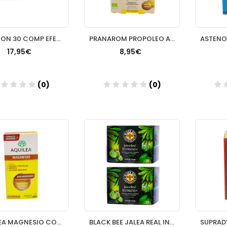
REDOXON 30 COMP EFER EXTRA DEFENSAS
PRANAROM PROPOLEO AMPLIO ESPECTRO CARAMELOS 24
17,95€
8,95€
(0)
(0)
Añadir
Añadir
AQUILEA MAGNESIO COMP EFERVESCENTE 300 MG 28 COM
BLACK BEE JALEA REAL INMUNO 2ºUD 50% DTO