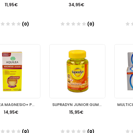
11,95€
34,95€
(0)
(0)
Añadir
Añadir
AQUILEA MAGNESIO+ POTASIO COMP EFERVESCENTE 28 COMP EFERV
SUPRADYN JUNIOR GUMMIES CARAMELOS DE GOMA 30 U
14,95€
15,95€
(0)
(0)