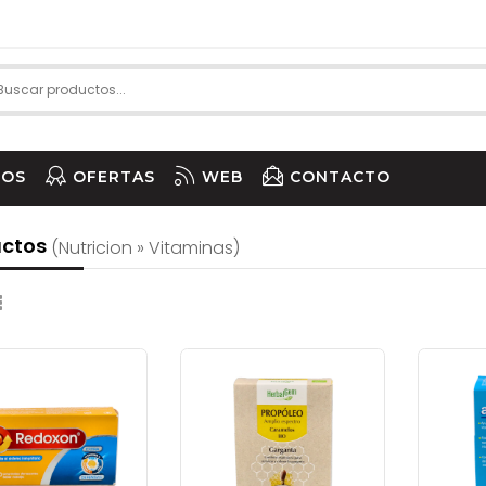
IOS
OFERTAS
WEB
CONTACTO
uctos
(nutricion » Vitaminas)