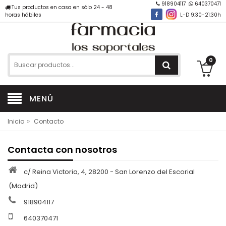
918904117
640370471
Tus productos en casa en sólo 24 - 48
horas hábiles
L-D 9:30-21:30h
0
MENÚ
»
Inicio
Contacto
Contacta con nosotros
c/ Reina Victoria, 4, 28200 - San Lorenzo del Escorial
(Madrid)
918904117
640370471