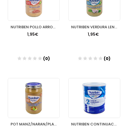
NUTRIBEN POLLO ARROZ 235G
NUTRIBEN VERDURA LENGUADO 235G
1,95€
1,95€
(0)
(0)
Añadir
Añadir
POT MANZ/NARAN/PLAT/PER235G
NUTRIBEN CONTINUACION 800 G