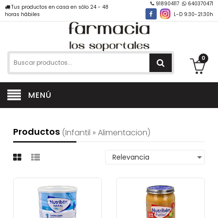
918904117
640370471
Tus productos en casa en sólo 24 - 48
horas hábiles
L-D 9:30-21:30h
0
MENÚ
Productos
(infantil » Alimentacion)