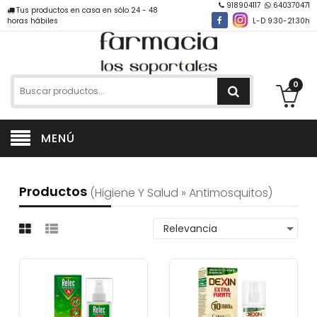
918904117
640370471
Tus productos en casa en sólo 24 - 48
horas hábiles
L-D 9:30-21:30h
0
MENÚ
Productos
(higiene Y Salud » Antimosquitos)