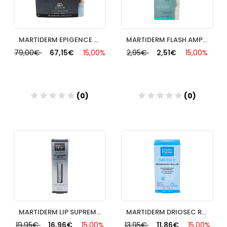
MARTIDERM EPIGENCE OPTIMA SPF50+ 30 AMP PIEL NORMAL/SECA
MARTIDERM FLASH AMPOLLAS 1 AMP
79,00€
67,15€
15,00%
2,95€
2,51€
15,00%
(0)
(0)
Añadir
Añadir
MARTIDERM LIP SUPREME BALM 45 ML
MARTIDERM DRIOSEC ROLL ON 50ML
19,95€
16,96€
15,00%
13,95€
11,86€
15,00%