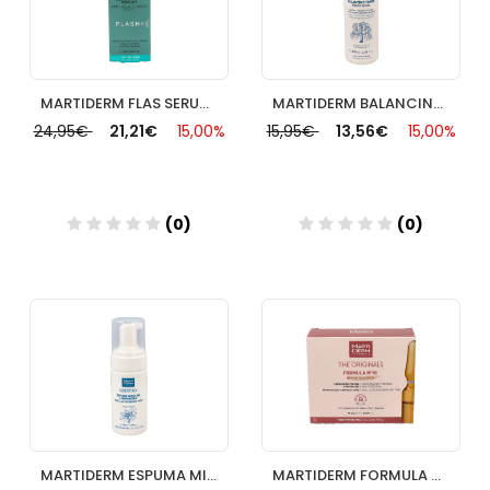
MARTIDERM FLAS SERUM 15ML ( ORIGINALS )
MARTIDERM BALANCING TONICO FACIAL PIEL MIXTA/GRASA 200 ML
24,95€
21,21€
15,00%
15,95€
13,56€
15,00%
(0)
(0)
Añadir
Añadir
MARTIDERM ESPUMA MICELAR LIMPIADORA 100 ML
MARTIDERM FORMULA Nº10 COLOR SPF30 10AMP