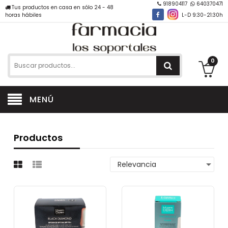
918904117
640370471
Tus productos en casa en sólo 24 - 48
horas hábiles
L-D 9:30-21:30h
0
MENÚ
Productos