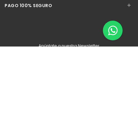
+
PAGO 100% SEGURO
Apúntate a nuestra Newsletter
Escribe aquí tu email...
Suscribirse
He leído y acepto la
pólitica de privacidad