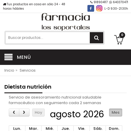
918904117
640370471
Tus productos en casa en sólo 24 - 48
horas hábiles
L-D 9:30-21:30h
0
MENÚ
»
Inicio
Servicios
Dietista nutrición
Servicio de asesoramiento nutricional saludable
farmacéutico con seguimiento cada 2 semanas
agosto 2026
Hoy
Mes
Lun.
Mar.
Mié.
Jue.
Vie.
Sáb.
Dom.