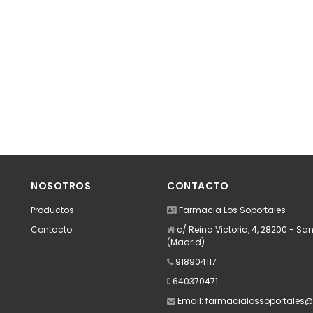
NOSOTROS
CONTACTO
Productos
Farmacia Los Soportales
Contacto
c/ Reina Victoria, 4, 28200 - San
(Madrid)
918904117
640370471
Email:
farmacialossoportales