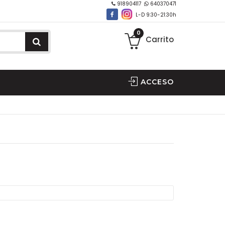
918904117
640370471
L-D 9:30-21:30h
0
Carrito
ACCESO