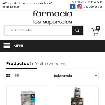
918904117
640370471
Tus productos en casa en sólo 24 - 48
horas hábiles
L-D 9:30-21:30h
0
MENÚ
Productos
(infantil » Chupetes)