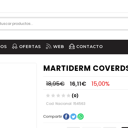
IOS
OFERTAS
WEB
CONTACTO
MARTIDERM COVERDS
18,95€
16,11€
15,00%
(0)
Cod. Nacional: 154563
Compartir