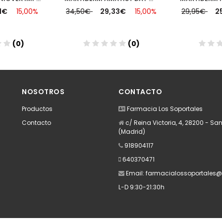
71€
15,00%
34,50€
29,33€
15,00%
29,95€
2
(0)
(0)
dir
Añadir
A
NOSOTROS
CONTACTO
Productos
Farmacia Los Soportales
Contacto
c/ Reina Victoria, 4, 28200 - San
(Madrid)
918904117
640370471
Email:
farmacialossoportales
L-D 9:30-21:30h