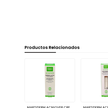
Productos Relacionados
MARTIDERM VITAL AGE CREMA P SECA Y MUY SECA 50
MARTIDERM ACNIOVER CREMIGEL ACTIVO 40 ML