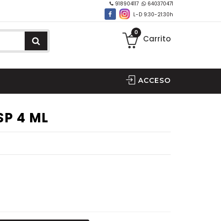
918904117
640370471
L-D 9:30-21:30h
0
Carrito
ACCESO
P 4 ML