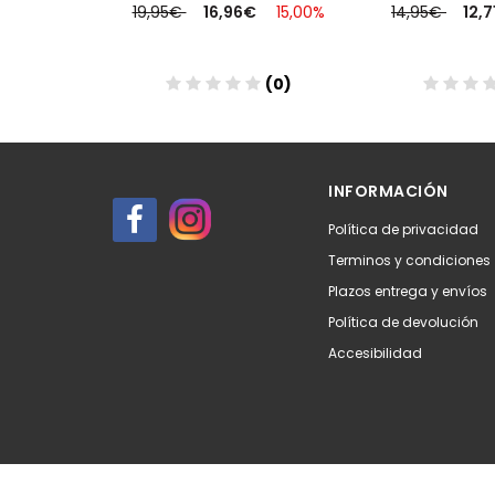
€
15,00%
19,95€
16,96€
15,00%
14,95€
12,
(0)
(0)
Añadir
Aña
INFORMACIÓN
Política de privacidad
Terminos y condiciones
Plazos entrega y envíos
Política de devolución
Accesibilidad