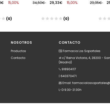
71€
15,00%
34,50€
29,33€
15,00%
29,95€
2
(0)
(0)
dir
Añadir
A
NOSOTROS
CONTACTO
Productos
Farmacia Los Soportales
Contacto
c/ Reina Victoria, 4, 28200 - San
(Madrid)
918904117
640370471
Email:
farmacialossoportales
L-D 9:30-21:30h