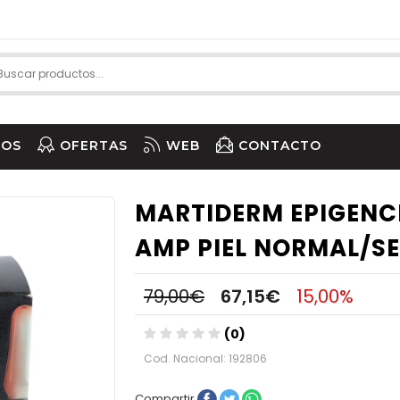
IOS
OFERTAS
WEB
CONTACTO
MARTIDERM EPIGENC
AMP PIEL NORMAL/S
79,00€
67,15€
15,00%
(0)
Cod. Nacional: 192806
Compartir