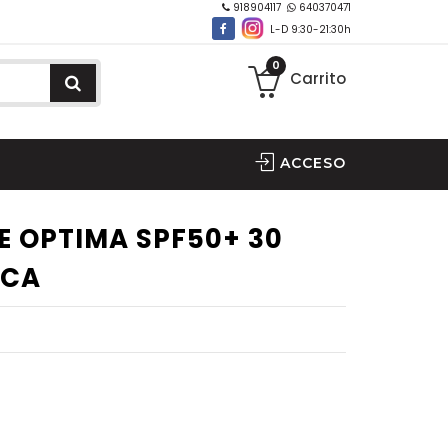
918904117
640370471
L-D 9:30-21:30h
0
Carrito
ACCESO
E OPTIMA SPF50+ 30
ECA