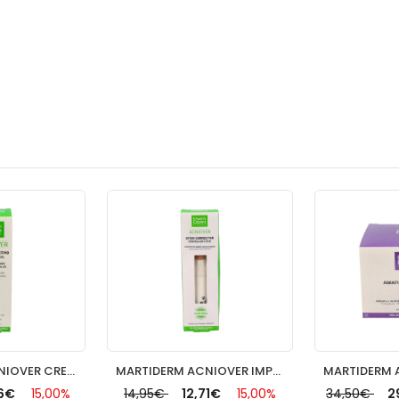
MARTIDERM ACNIOVER CREMIGEL ACTIVO 40 ML
MARTIDERM ACNIOVER IMPER STICK
%
14,95€
12,71€
15,00%
34,50€
29,33€
15