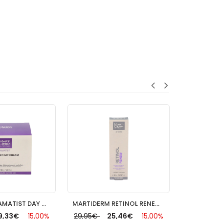
MARTIDERM AMATIST DAY CREAM 1 TUBO 50 ML
MARTIDERM RETINOL RENEW 1 ENVASE 20 ML
,00%
29,95€
25,46€
15,00%
29,95€
25,46€