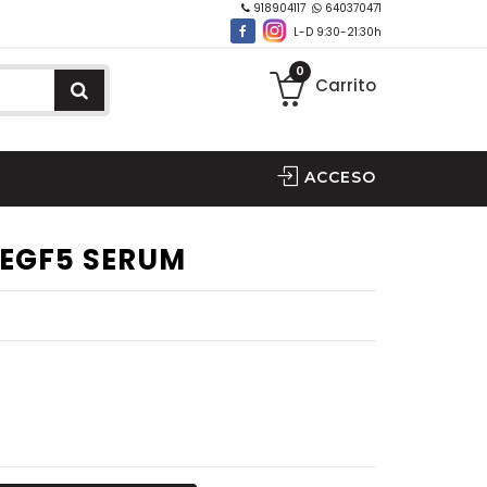
918904117
640370471
L-D 9:30-21:30h
0
Carrito
ACCESO
 EGF5 SERUM