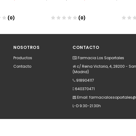
(0)
(0)
Añadir
Añadir
NOSOTROS
CONTACTO
Productos
Farmacia Los Soportales
Contacto
c/ Reina Victoria, 4, 28200 - San
(Madrid)
918904117
640370471
Email:
farmacialossoportales
L-D 9:30-21:30h