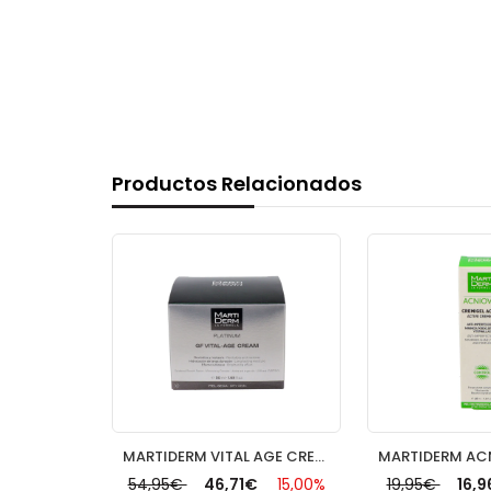
Productos Relacionados
MARTIDERM VITAL AGE CREMA P SECA Y MUY SECA 50
54,95€
46,71€
15,00%
19,95€
16,96€
15,00