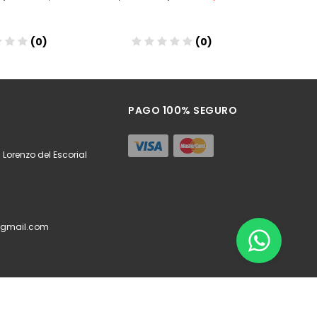
(0)
(
Añadir
Añadir
PAGO 100% SEGURO
 Lorenzo del Escorial
@gmail.com