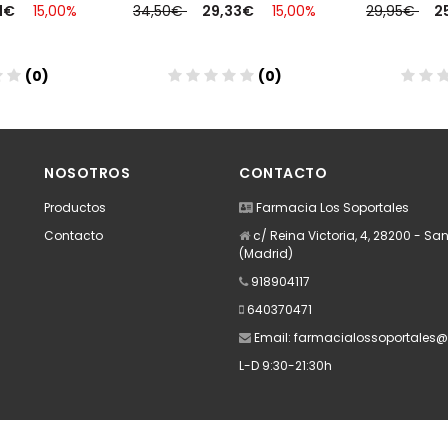
71€
15,00%
34,50€
29,33€
15,00%
29,95€
2
(0)
(0)
dir
Añadir
A
NOSOTROS
CONTACTO
Productos
Farmacia Los Soportales
Contacto
c/ Reina Victoria, 4, 28200 - San
(Madrid)
918904117
640370471
Email:
farmacialossoportales
L-D 9:30-21:30h