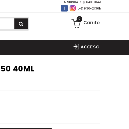
918904117
640370471
L-D 9:30-21:30h
0
Carrito
ACCESO
F50 40ML