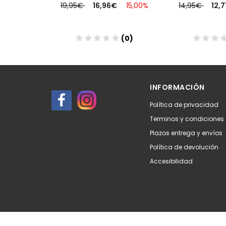
€
15,00%
19,95€
16,96€
15,00%
14,95€
12,
(0)
(0)
Añadir
Aña
INFORMACIÓN
Política de privacidad
Terminos y condiciones
Plazos entrega y envíos
Política de devolución
Accesibilidad