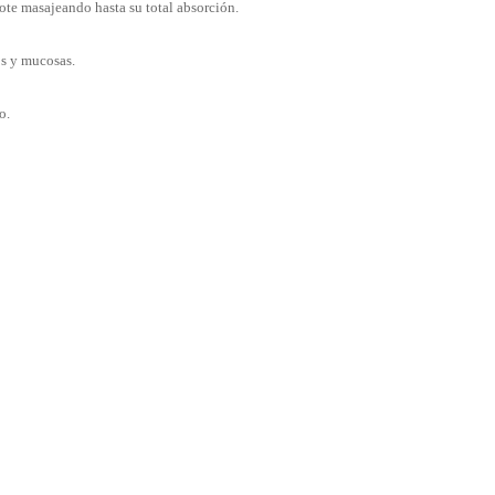
ote masajeando hasta su total absorción.
os y mucosas.
o.