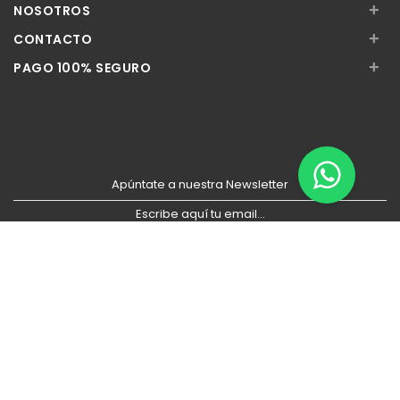
+
NOSOTROS
+
CONTACTO
+
PAGO 100% SEGURO
Apúntate a nuestra Newsletter
Escribe aquí tu email...
Suscribirse
He leído y acepto la
pólitica de privacidad