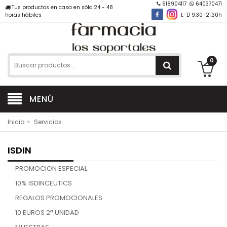
918904117
640370471
Tus productos en casa en sólo 24 - 48
horas hábiles
L-D 9:30-21:30h
0
MENÚ
»
Inicio
Servicios
ISDIN
PROMOCION ESPECIAL
10% ISDINCEUTICS
REGALOS PROMOCIONALES
10 EUROS 2ª UNIDAD